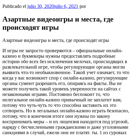
Publicado el
julio 30, 2020
julio 6, 2021
por
Азартные видеоигры и места, где
происходят игры
Азартные видеоигры и места, где происходят игры
И игры не запросто проверяются – официальные онлайн-
казино и букмекеры нужны предоставлять подробные
истории обо всех без исключения мелочах, происходящих в
развлекательной игре, чтобы регулирующие органы могли
выявить что-то необыкновенное. Такой учет означает, то что
когда у вас возникнет спор с онлайн-казино, регулирующие
органы сумеют разрешить его, опираясь на факты. Вы не
можете получить такой уровень уверенности на сайтах с
незаконными играми. Постоянно беспокоит то, что
нелегальное онлайн-казино привычный не заплатит вам,
потому что чуть-чуть то что способна заставить их это
сотворить. Но в легальных онлайн-казино играть безопасно,
потому, что в конечном итоге они нужны по закону
воспринимать меры – и их лицензия находится под угрозой,
наряду с бесчисленными гражданскими и даже уголовными
санкциями в случай, ежели они не платят. ты. 1 из суровых