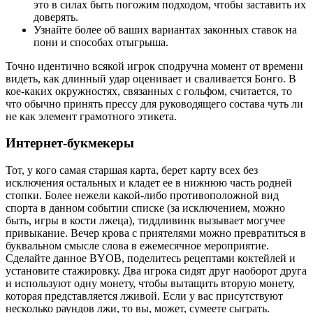
это в силах быть погожим подходом, чтобы заставить их
доверять.
Узнайте более об ваших вариантах законных ставок на
пони и способах отыгрыша.
Точно идентично всякой игрок сподручна момент от времени
видеть, как длинный удар оценивает и сваливается Бонго. В
кое-каких окружностях, связанных с гольфом, считается, то
что обычно принять прессу для руководящего состава чуть ли
не как элемент грамотного этикета.
Интернет-букмекеры
Тот, у кого самая старшая карта, берет карту всех без
исключения остальных и кладет ее в нижнюю часть родней
стопки. Более нежели какой-либо противоположной вид
спорта в данном событии списке (за исключением, можно
быть, игры в кости лжеца), тиддливинк вызывает могучее
привыкание. Вечер крова с приятелями можно превратиться в
буквальном смысле слова в ежемесячное мероприятие.
Сделайте данное BYOB, поделитесь рецептами коктейлей и
установите стажировку. Два игрока сидят друг наоборот друга
и используют одну монету, чтобы вытащить вторую монету,
которая представляется лживой. Если у вас присутствуют
несколько раундов лжи, то вы, может, сумеете сыграть.