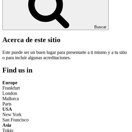
Buscar
Acerca de este sitio
Este puede ser un buen lugar para presentarte a ti mismo y a tu sitio
o para incluir algunas acreditaciones.
Find us in
Europe
Frankfurt
London
Mallorca
Paris
USA
New York
San Francisco
Asia
Tokio