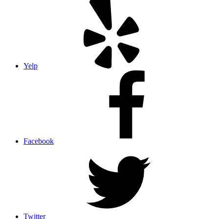
Yelp
Facebook
Twitter