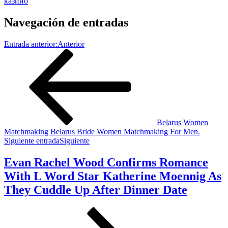
казино
Navegación de entradas
Entrada anterior:
Anterior
Belarus Women
Matchmaking Belarus Bride Women Matchmaking For Men.
Siguiente entrada
Siguiente
Evan Rachel Wood Confirms Romance
With L Word Star Katherine Moennig As
They Cuddle Up After Dinner Date